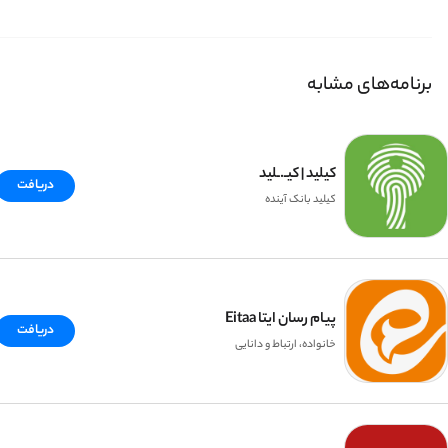
برنامه‌های مشابه
کیلید | کیـ.ـلید
دریافت
کیلید بانک آینده
پیام رسان ایتا Eitaa
دریافت
خانواده، ارتباط و دانایی