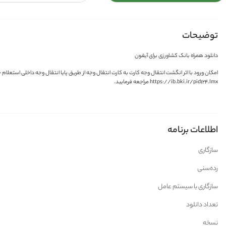
توضیحات
دانلود همراه بانک کشاورزی برای آیفون
https://ib.bki.ir/pid124.lmx مراجعه فرمایید.
اطلاعات برنامه
سازگاری
رده‌سنی
سازگاری با سیستم عامل
تعداد دانلود
نسخه