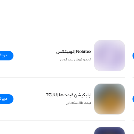
و می‌تونی تو این منچ جدید برای رقبات کوری بخونی و هیجان بازی رو بیشتر کنی!
ی. برای دانلود منچ ساده ما کافیه همین حالا گزینه دانلود رو انتخاب کنی!
ی هم بسازین.
راهم کنیم تا وقت‌هایی که خبری از اینترنت نیست یا حوصله‌ت تو مترو و اتوبس سر رفته از منچ آفلاین استف
راستی میدونستی منچ یه بازی قدیمیه و معنی اسم اصلی‌ش تو زبون آلمانی میشه «عصبانی ن
Nobitex | نوبیتکس
دریا
خرید و فروش بیت کوین
تفاوت برای شما بسازیم و شریک حال خوب‌تون باشیم! 🧡
اپلیکیشن قیمت‌ها | TGJU
دریا
قیمت طلا، سکه، ارز