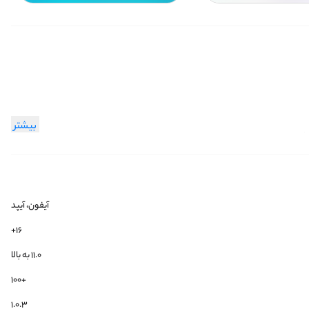
بیشتر
 گرد و خاک به پا کنی و یه خودی نشون بدی.
آیفون، آیپد
۱۶+
۱۱.۰ به بالا
نی سه تا مهره مختلف رو انتخاب کنی.
+100
1.0.3