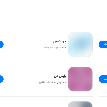
اده کنی و خودت رو حسابی سرگرم کنی!
شو رفیق»؟ اسم باحالیه نه؟ درست مثل خود این بازی. بازی منچ رو از ۲ نفر تا ۴ نفر میشه انجام داد و کلی به شانست تو تاس انداختن بستگی داره! 🎲 حالا ما بازی منچ اندروید رو با یه حال و هوای فانتزی برات
دولت من
فت
خدمات دولت هوشمند
رایتل من
فت
دسترسی به خدمات متنوع