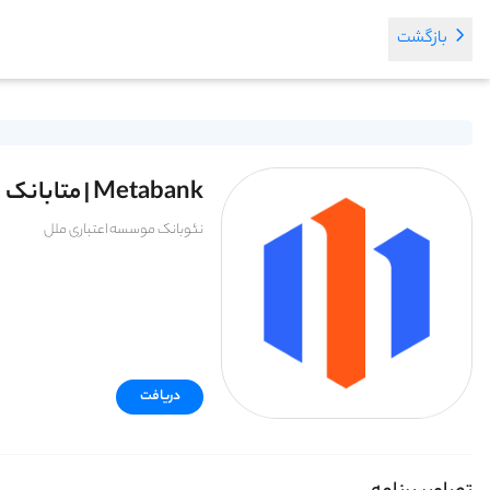
بازگشت
Metabank | متابانک
نئوبانک موسسه اعتباری ملل
دریافت