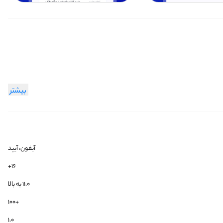
بیشتر
آیفون، آیپد
۱۶+
۱۱.۰ به بالا
+100
1.0