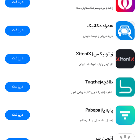
دریافت
راحت و بی‌دردسر غذا سفارش بده!
همراه مکانیک
دریافت
خرید فروش و قیمت خودرو
زیتونیکس | XitoniX
دریافت
دزدگیر و ردیاب هوشمند خودرو
طاقچه|Taqche
دریافت
طاقچه | نزدیک‌ترین کتاب‌فروشی شهر
پا به پا | Pabepa
دریافت
راه حل ساده برای زندگی سالم
آخرین خبر