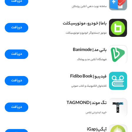
دریافت
سامانه نوبت دهی آنلاین پزشکان
باما | خودرو، موتورسیکلت
دریافت
موتور جستجوگر خودرو و موتورسیکلت
بانی مد | Banimode
دریافت
فروشگاه آنلاین مد و پوشاک
فیدیبو | Fidibo Book
دریافت
کتابخوان الکترونیک و کتاب صوتی
تگ موند | TAGMOND
دریافت
خرید اینترنتی لباس
آیگپ| iGap