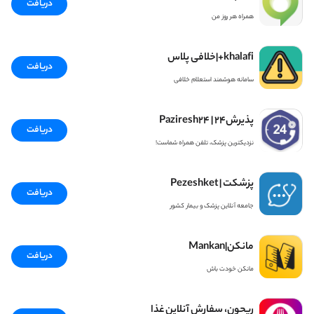
دریافت
همراه هر روز من
khalafi+|خلافی پلاس
دریافت
سامانه هوشمند استعلام خلافی
پذیرش۲۴ | Paziresh24
دریافت
نزدیکترین پزشک، تلفن همراه شماست!
پزشکت | Pezeshket
دریافت
جامعه آنلاین پزشک و بیمار کشور
مانکن|Mankan
دریافت
مانکن خودت باش
ریحون، سفارش آنلاین غذا