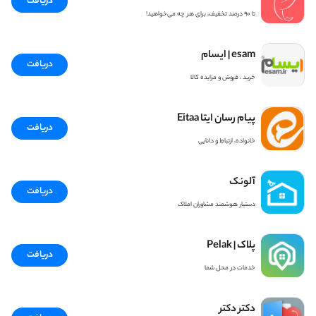
دریافت
تا ۹۰ درصد تخفیف، برای هر چه می‌خواهید!
esam | ایسام
دریافت
خرید ، فروش و مزایده کالا
پیام رسان ایتا Eitaa
دریافت
خانواده، ارتباط و دانایی
آلونک
دریافت
دستیار هوشمند مشاوران املاک
پلاک | Pelak
دریافت
خدمات در محل شما
دکتر دکتر