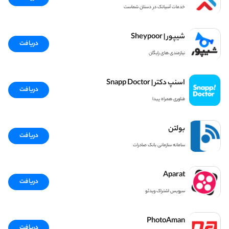
خدمات آسیاتک در دستان شماست
شیپور | Sheypoor
دریافت
نیازمندی های رایگان
اسنپ دکتر | Snapp Doctor
دریافت
فناوری همراه پیدا
بولتن
دریافت
سامانه سازمانی بانک صادرات
Aparat
دریافت
سرویس اشتراک ویدئو
PhotoAman
دریافت