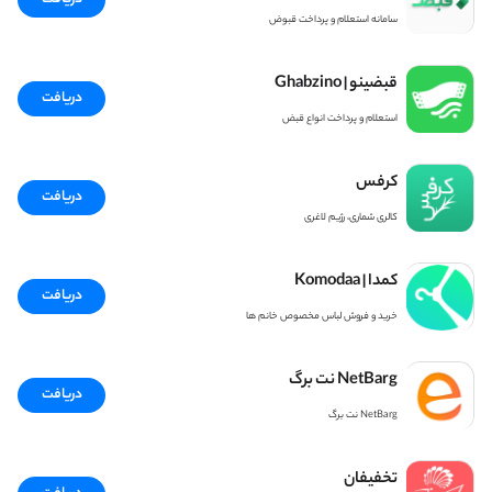
سامانه استعلام و پرداخت قبوض
قبضینو | Ghabzino
دریافت
استعلام و پرداخت انواع قبض
کرفس
دریافت
کالری شماری، رژیم لاغری
کمدا | Komodaa
دریافت
خرید و فروش لباس مخصوص خانم ها
NetBarg نت برگ
دریافت
NetBarg نت برگ
تخفیفان