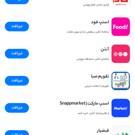
آرشیو عکس های ورزشی
اسنپ فود
دریافت
سامانه آنلاین سفارش غذا و سوپر مارکت
آنتن
دریافت
تماشای آنلاین مسابقات ورزشی
تقويم صبا
دریافت
تقویم با اعلانات شرعی
اسنپ مارکت | Snappmarket
دریافت
از هایپراستار آنلاین خرید کنید
قبضیار
دریافت