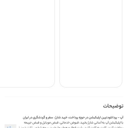
توضیحات
،
آپ - پردانلودترین
اپلیکیشن در حوزه پرداخت، خرید شارژ
سفر و گردشگری در ایران
با اپلیکیشن آپ به آسانی شارژ بخرید، قبوض خدماتی، قبض موبایل و قبض جریمه
پرداخت کنید، کارت به کارت کنید، بلیت قطار و هواپیما بخرید، بیمه شخص ثالث خود را