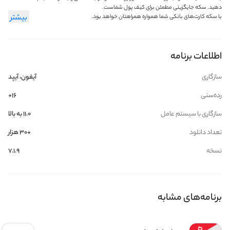
دهید. سکه جایگزینی مطمئن برای کیف پول شماست.
با سکه کارت‌های بانکی شما همواره همراهتان خواهد بود.
بیشتر
امکانات:
• پرداخت قبض
اطلاعات برنامه
• استعلام قبض موبایل
• شارژ سیم کارت
• خرید بسته‌های اینترنتی ایرانسل
سازگاری
آیفون، آیپد
• امکان پرداخت قبض جریمه
• امکان کارت به کارت از مبدا بانک‌های عضو شبکه شتاب
رده‌سنی
۱۶+
• امکان پرداخت با کیف‌پول و دریافت امتیاز
• امکان ایجاد پروفایل کاربری
سازگاری با سیستم عامل
۱۱.۰ به بالا
تعداد دانلود
+30 هزار
نسخه
7.1.9
برنامه‌های مشابه