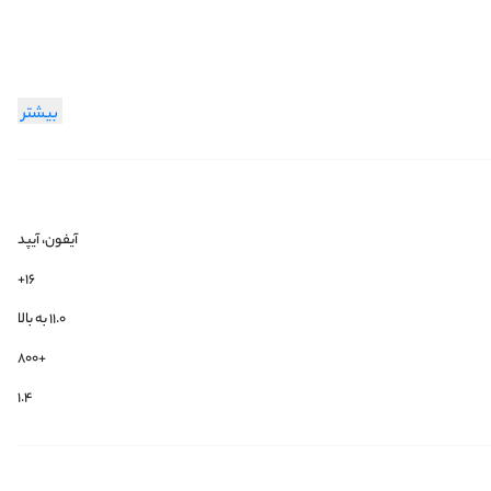
بیشتر
آیفون، آیپد
۱۶+
۱۱.۰ به بالا
+800
1.4