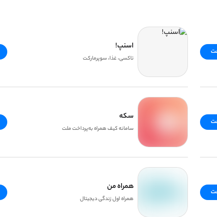
اسنپ!
فت
تاکسی، غذا، سوپرمارکت
سکه
فت
سامانه کیف همراه به‌پرداخت ملت
همراه من
فت
همراه اول زندگی دیجیتال