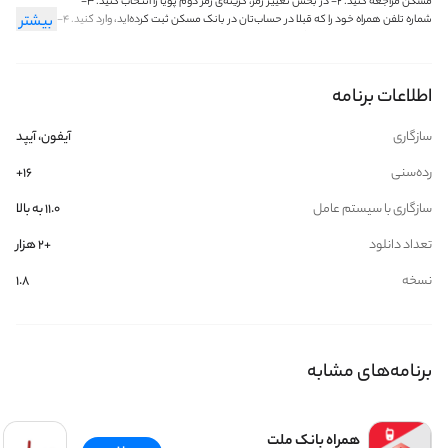
مسکن مراجعه کنید. ‏۲- در بخش تغییر رمز، گزینه‌ی رمز دوم پویا را انتخاب کنید. ‏۳-
شماره تلفن همراه خود را که قبلا در حساب‌تان در بانک مسکن ثبت کرده‌اید، وارد کنید. ‏۴-
بیشتر
یک شماره سریال توسط دستگاه چاپ و یک کد فعال‌سازی برای شما پیامک می‌شود. ‏۵-
در اپ رمزنما، شماره مسکن کارت، کد فعال‌سازی چاپ‌شده و شماره سریال پیامک‌شده را
وارد کنید تا نرم افزار فعال شود. ‏۶- با زدن گزینه‌ی دریافت رمز، رمز دوم یک‌بارمصرف برای
اطلاعات برنامه
شما تولید می‌شود. ‏‏رمز پویا یا رمز یک‌بارمصرف (OTP: One Time Password) یک عدد
چند رقمی است که شما می‌توانید آن را مانند رمز دوم کنونی‌تان استفاده کنید. تنها
تفاوت این که رمز یک‌بار مصرف، برای یک تراکنش قابل استفاده است و فقط ۶۰ ثانیه
سازگاری
آیفون، آیپد
اعتبار دارد. یعنی اگر شما یک رمز دوم یک‌بارمصرف دریافت کردید و تا یک دقیقه از آن
استفاده نکردید، این رمز دیگر اعتبار ندارد و باید دوباره آن را دریافت کنید. همچنین اگر رمز
رده‌سنی
۱۶+
دوم پویا را گرفتید و یک تراکنش انجام دادید، برای تراکنش بعدی، حتی اگر هنوز ۱ دقیقه
هم نگذشته باشد، باز هم باید رمز دوم جدید دریافت کنید.
سازگاری با سیستم عامل
۱۱.۰ به بالا
تعداد دانلود
+2 هزار
نسخه
1.8
برنامه‌های مشابه
همراه بانک ملت